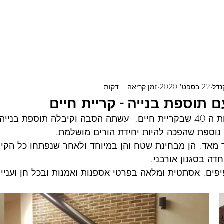
בית
מי אני?
About
פרוייקטים
More...
22 בספט׳ 2020
זמן קריאה 1 דקות
 תוספת בנייה - קריית חיים
דירה בת 65 מ"ר משנות ה 40 שבקריית חיים,  עשתה הסבה וקיבלה תוספת 
 נוספת שהפכה להיות יחידת הורים מושלמת.
מאד, הן מבחינת שטח והן במיוחד ולאחר שנפתחו כל הקירו
דה בסגנון אורבני.
יפים, אסתטית ומלאה בפרטי אספנות ואמנות ובכל חן ועניין